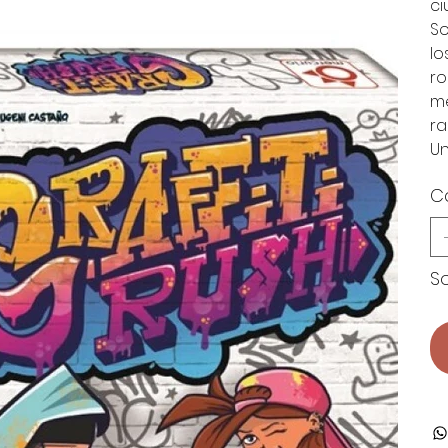
ci
So
lo
ro
me
ra
Un
C
So