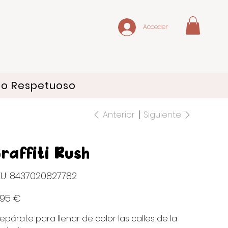
Acceder
do Respetuoso
Anterior
Siguiente
raffiti Rush
SKU
U:
8437020827782
8437020827782
io
,95 €
repárate para llenar de color las calles de la