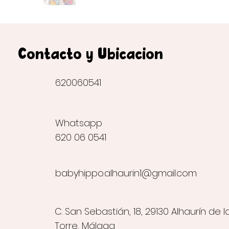
Contacto y Ubicación
620060541
Whatsapp
620 06 0541
babyhippo.alhaurin1@gmail.com
C. San Sebastián, 18, 29130 Alhaurín de l
Torre, Málaga