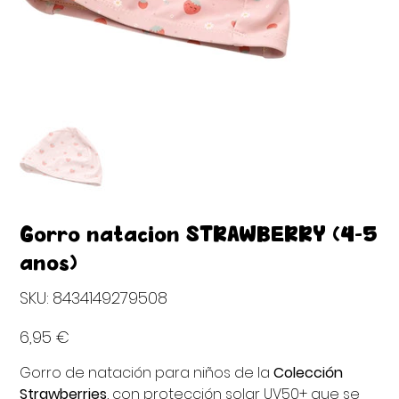
Gorro natacion STRAWBERRY (4-5
años)
SKU
SKU:
8434149279508
8434149279508
Precio
6,95 €
Gorro de natación para niños de la
Colección
Strawberries
, con protección solar UV50+ que se