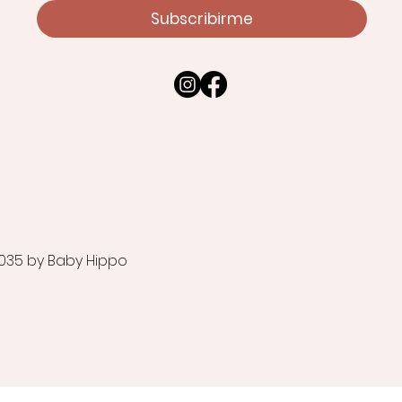
Subscribirme
035 by Baby Hippo