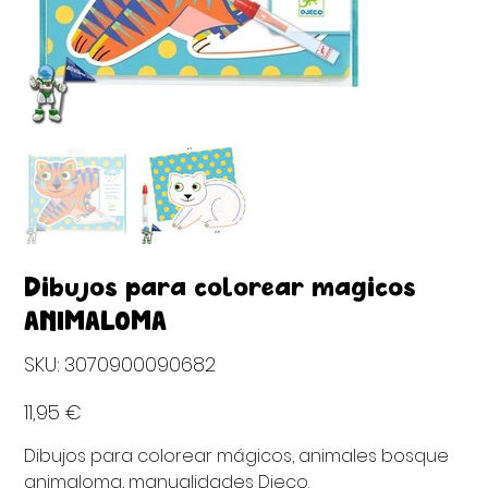
Dibujos para colorear magicos
ANIMALOMA
SKU
SKU:
3070900090682
3070900090682
Precio
11,95 €
Dibujos para colorear mágicos, animales bosque
animaloma, manualidades Djeco.