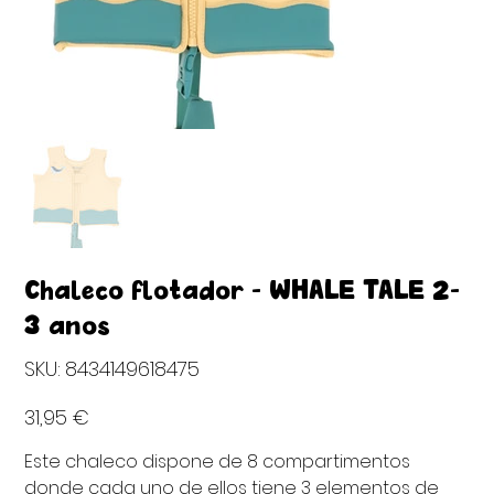
Chaleco flotador - WHALE TALE 2-
3 años
SKU
SKU:
8434149618475
8434149618475
Precio
31,95 €
Este chaleco dispone de 8 compartimentos
donde cada uno de ellos tiene 3 elementos de