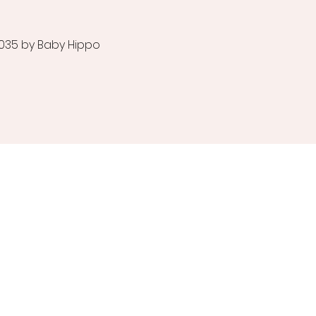
035 by Baby Hippo