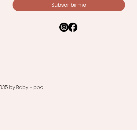
Subscribirme
035 by Baby Hippo