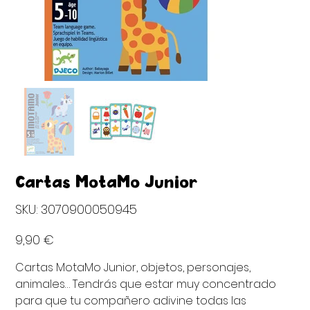
Cartas MotaMo Junior
SKU
SKU:
3070900050945
3070900050945
Precio
9,90 €
Cartas MotaMo Junior, objetos, personajes,
animales… Tendrás que estar muy concentrado
para que tu compañero adivine todas las