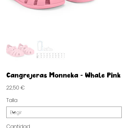
Cangrejeras Monnëka - Whale Pink
Precio
22,50 €
Talla
Cantidad