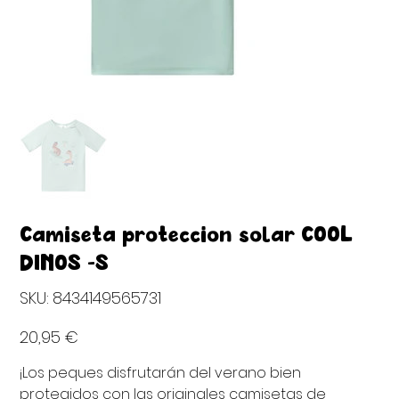
Camiseta proteccion solar COOL
DINOS -S
SKU
SKU:
8434149565731
8434149565731
Precio
20,95 €
¡Los peques disfrutarán del verano bien
protegidos con las originales camisetas de