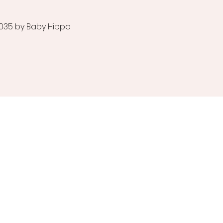
035 by Baby Hippo