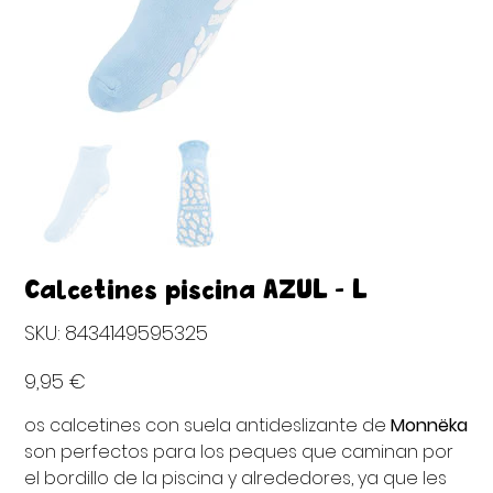
Calcetines piscina AZUL - L
SKU
SKU:
8434149595325
8434149595325
Precio
9,95 €
os calcetines con suela antideslizante de
Monnëka
son perfectos para los peques que caminan por
el bordillo de la piscina y alrededores, ya que les