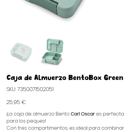
Caja de Almuerzo BentoBox Green
SKU
SKU:
7350071502051
7350071502051
Precio
25,95 €
¡La caja de almuerzo
Bento
Carl Oscar
es perfecta
para los peques!
Con tres compartimentos, es ideal para combinar