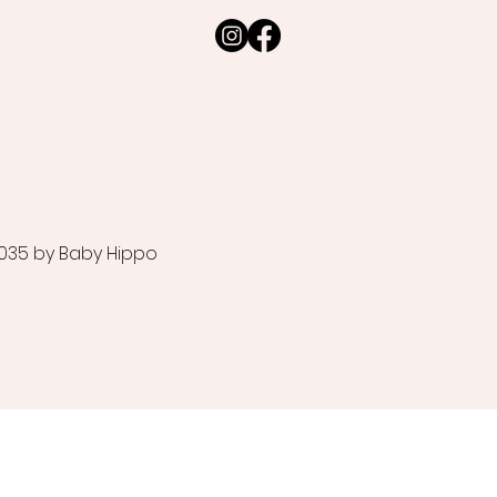
035 by Baby Hippo