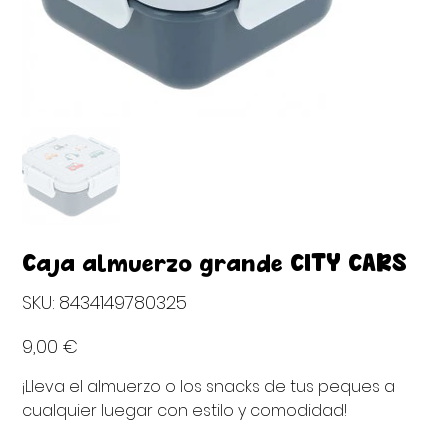
Caja almuerzo grande CITY CARS
SKU
SKU:
8434149780325
8434149780325
Precio
9,00 €
¡Lleva el almuerzo o los snacks de tus peques a
cualquier luegar con estilo y comodidad!