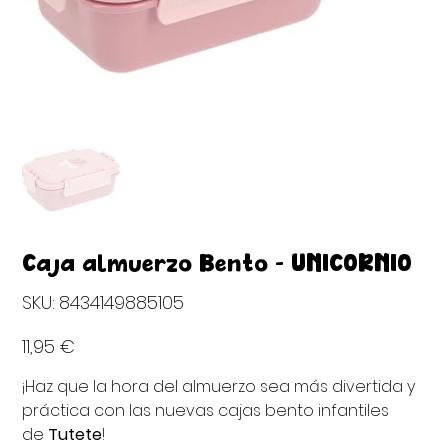
Caja almuerzo Bento - UNICORNIO
SKU
SKU:
8434149885105
8434149885105
Precio
11,95 €
¡Haz que la hora del almuerzo sea más divertida y
práctica con las nuevas cajas bento infantiles
de
Tutete
!