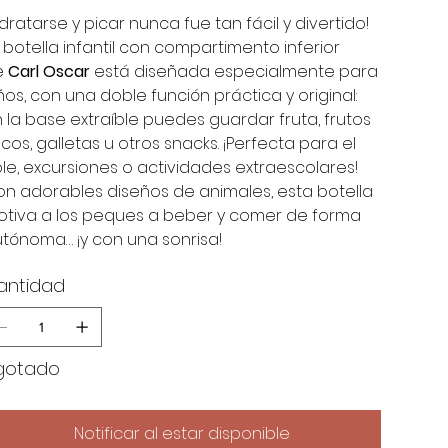
idratarse y picar nunca fue tan fácil y divertido!
 botella infantil con compartimento inferior
e
Carl Oscar
está diseñada especialmente para
ños, con una doble función práctica y original:
 la base extraíble puedes guardar fruta, frutos
cos, galletas u otros snacks. ¡Perfecta para el
le, excursiones o actividades extraescolares!
n adorables diseños de animales, esta botella
tiva a los peques a beber y comer de forma
tónoma… ¡y con una sonrisa!
antidad
gotado
Notificar al estar disponible