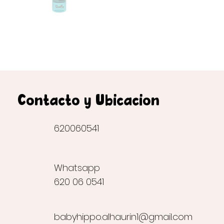
Contacto y Ubicación
620060541
Whatsapp
620 06 0541
babyhippo.alhaurin1@gmail.com