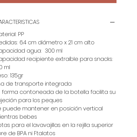
ARACTERISTICAS
terial: PP
didas: 6.4 cm diámetro x 21 cm alto
apacidad agua: 300 ml
pacidad recipiente extraíble para snacks:
0 ml
so: 135gr
sa de transporte integrada
 forma contoneada de la botella facilita su
ujeción para los peques
e puede mantener en posición vertical
ientras bebes
tas para el lavavajillas en la rejilla superior
bre de BPA ni Ftalatos