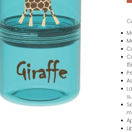
C
Ma
Me
C
Ca
15
Pe
A
La
s
S
m
Ap
Li