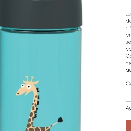
¡H
La
d
ni
en
se
co
Co
mo
au
C
A