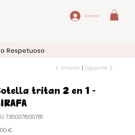
Acceder
do Respetuoso
Anterior
Siguiente
otella tritan 2 en 1 -
IRAFA
SKU
U:
7350071500781
7350071500781
io
,00 €