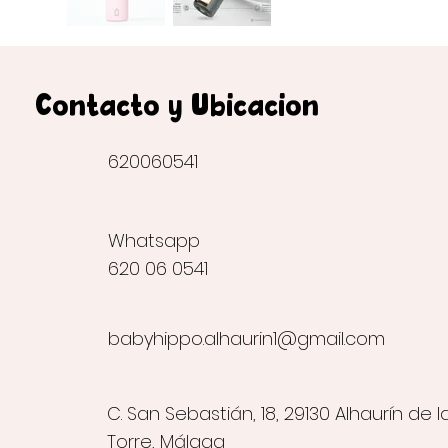
Contacto y Ubicación
620060541
Whatsapp
620 06 0541
babyhippo.alhaurin1@gmail.com
C. San Sebastián, 18, 29130 Alhaurín de l
Torre, Málaga