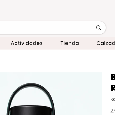
Actividades
Tienda
Calza
B
SK
Prec
27