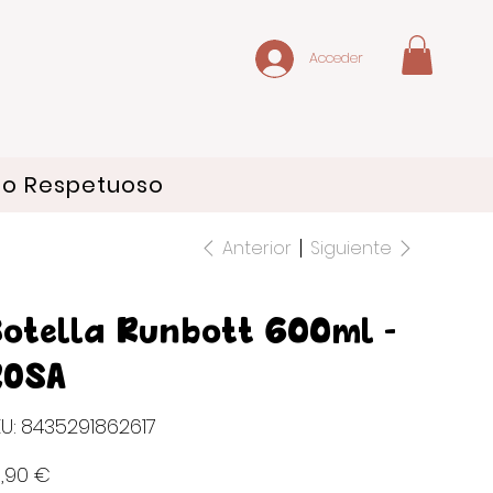
Acceder
do Respetuoso
Anterior
Siguiente
otella Runbott 600ml -
ROSA
SKU
U:
8435291862617
8435291862617
io
,90 €