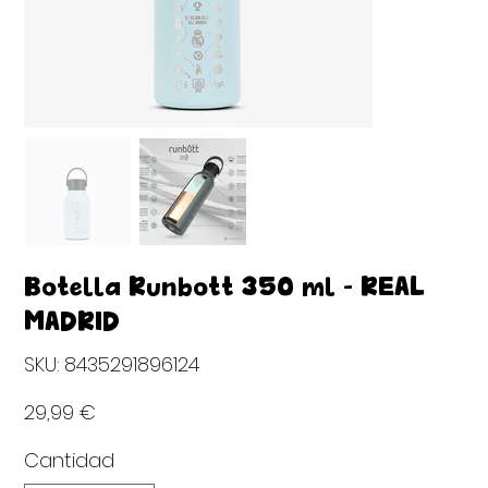
Botella Runbott 350 ml - REAL
MADRID
SKU
SKU:
8435291896124
8435291896124
Precio
29,99 €
Cantidad