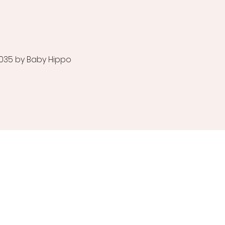
035 by Baby Hippo