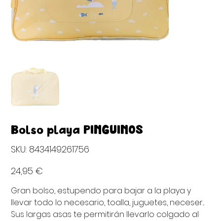
Bolso playa PINGÜINOS
SKU
SKU:
8434149261756
8434149261756
Precio
24,95 €
Gran bolso, estupendo para bajar a la playa y
llevar todo lo necesario, toalla, juguetes, neceser...
Sus largas asas te permitirán llevarlo colgado al