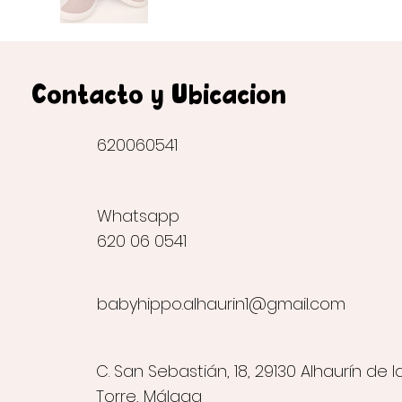
Contacto y Ubicación
620060541
Whatsapp
620 06 0541
babyhippo.alhaurin1@gmail.com
C. San Sebastián, 18, 29130 Alhaurín de l
Torre, Málaga