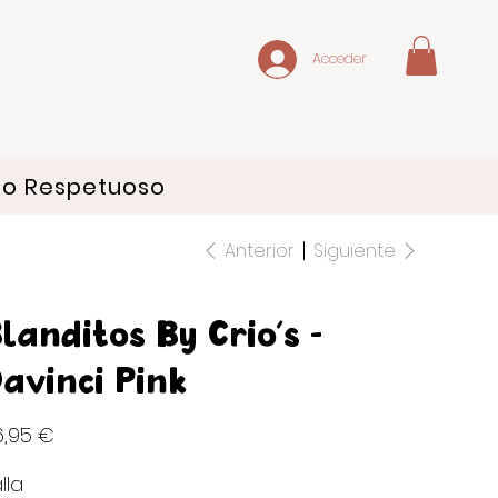
Acceder
do Respetuoso
Anterior
Siguiente
landitos By Crio's -
avinci Pink
io
6,95 €
lla