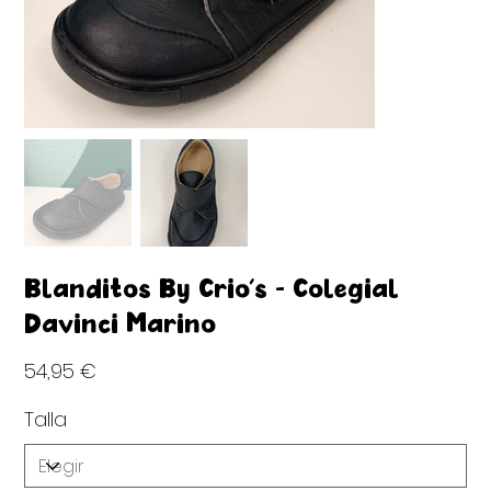
Blanditos By Crio's - Colegial
Davinci Marino
Precio
54,95 €
Talla