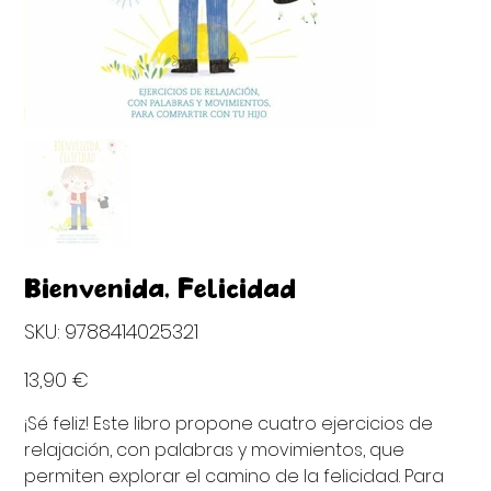
Bienvenida, Felicidad
SKU
SKU:
9788414025321
9788414025321
Precio
13,90 €
¡Sé feliz! Este libro propone cuatro ejercicios de
relajación, con palabras y movimientos, que
permiten explorar el camino de la felicidad. Para