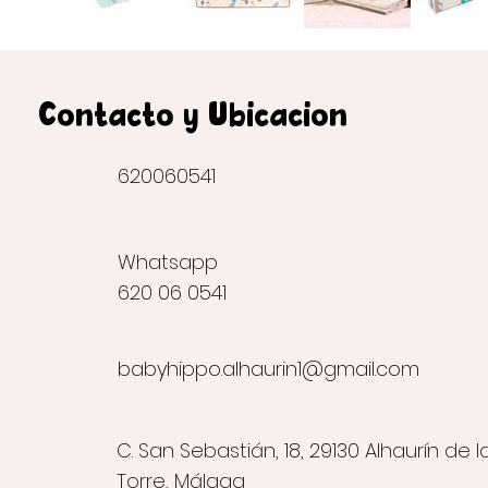
Contacto y Ubicación
620060541
Whatsapp
620 06 0541
babyhippo.alhaurin1@gmail.com
C. San Sebastián, 18, 29130 Alhaurín de l
Torre, Málaga