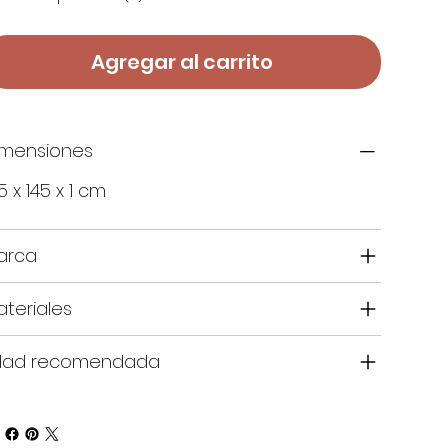
Agregar al carrito
imensiones
5 x 145 x 1 cm
arca
teriales
dad recomendada