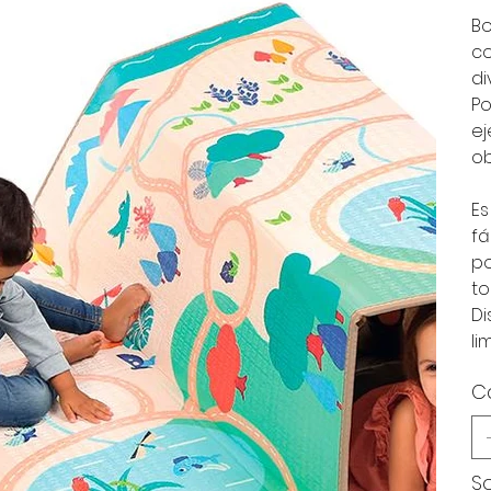
Bo
co
di
Po
ej
ob
Es
fá
po
to
Di
li
C
So