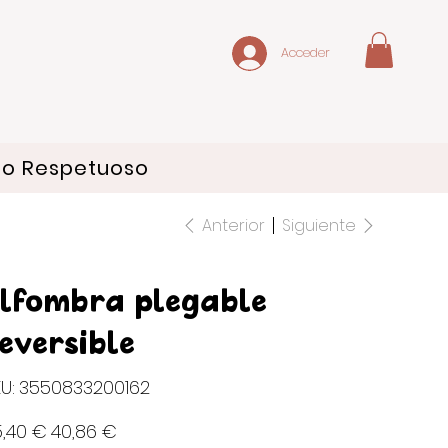
Acceder
do Respetuoso
Anterior
Siguiente
lfombra plegable
eversible
SKU
U:
3550833200162
3550833200162
io
Precio
5,40 €
40,86 €
inal
de
oferta