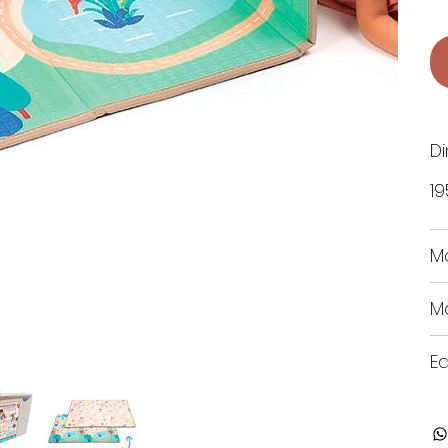
D
19
M
Ma
E