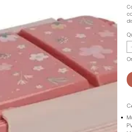
Ca
co
di
Q
On
C
Ma
PV