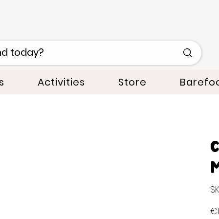
s
Activities
Store
Barefo
C
SK
Pric
€1