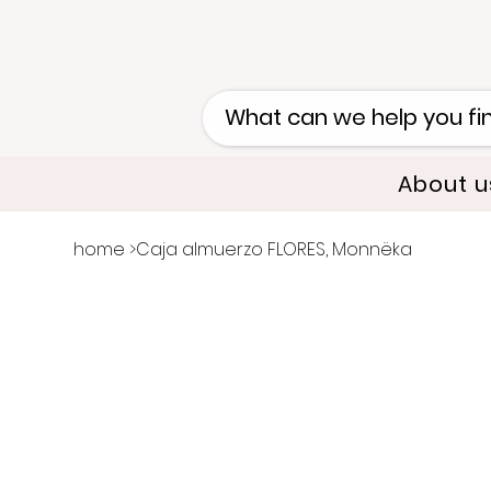
About u
home
>
Caja almuerzo FLORES, Monnëka