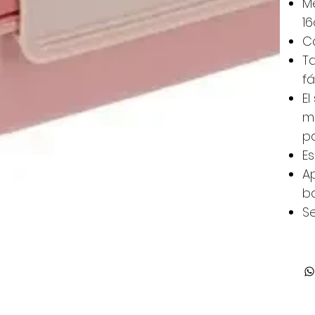
M
1
Ca
Ta
f
El
me
pa
E
Ap
b
S