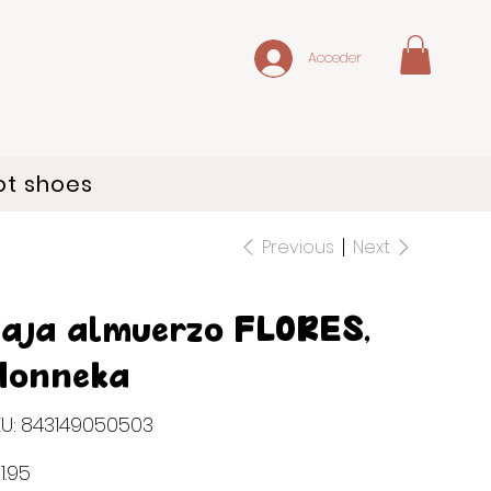
Acceder
ot shoes
Previous
Next
aja almuerzo FLORES,
Monnëka
SKU
U:
843149050503
843149050503
e
1.95